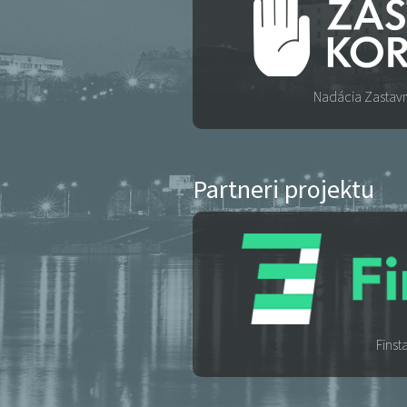
Nadácia Zastav
Partneri projektu
Finst