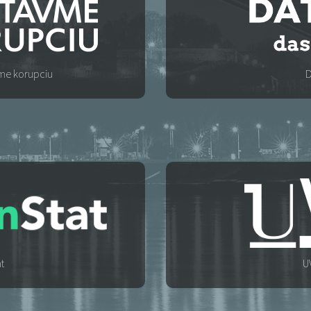
me korupciu
D
at
U