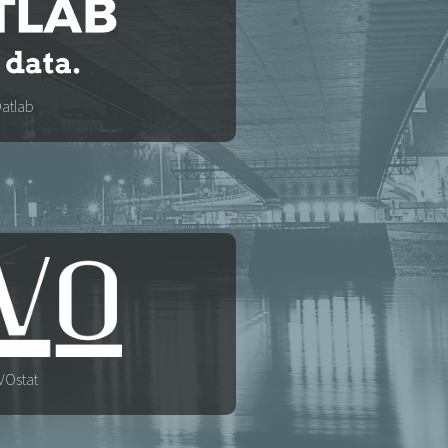
atlab
VOstat