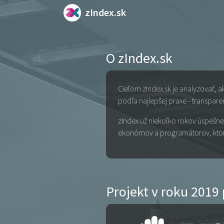
zIndex.sk
O zIndex.sk
Cieľom zIndex.sk je analyzovať, 
podľa najlepšej praxe - transpar
zIndex už niekoľko rokov úspešne
ekonómov a programátorov, ktorí
Projekt v roku 2019 p