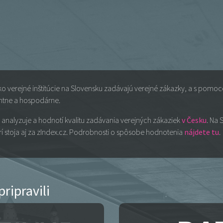
ako verejné inštitúcie na Slovensku zadávajú verejné zákazky, a s pom
entne a hospodárne.
 analyzuje a hodnotí kvalitu zadávania verejných zákaziek
v Česku
. Na 
 stoja aj za zIndex.cz. Podrobnosti o spôsobe hodnotenia
nájdete tu
.
ripravili