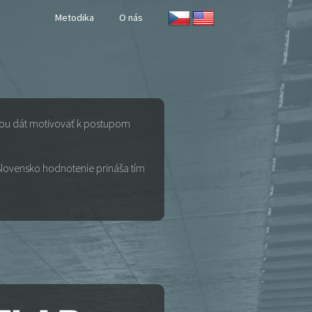
Metodika
O nás
ocou dát motivovať k postupom
Slovensko hodnotenie prináša tím